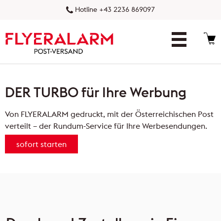
Hotline +43 2236 869097
Konfigurator
DER TURBO
für Ihre Werbung
Druckprodukte
Von FLYERALARM gedruckt, mit der Österreichischen Post
So geht's
verteilt – der Rundum-Service für Ihre Werbesendungen.
Vorteile
sofort starten
Tipps & Tricks
FAQ
Kundenkonto