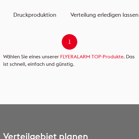
Druckproduktion
Verteilung erledigen lassen
1
Wählen Sie eines unserer
FLYERALARM TOP-Produkte
. Das
Ü
ist schnell, einfach und günstig.
W
P
Ö
Verteilgebiet planen