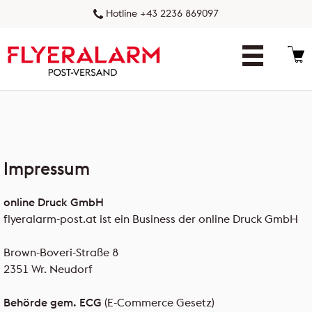
Hotline +43 2236 869097
Konfigurator
Druckprodukte
Impressum
So geht's
Vorteile
online Druck GmbH
flyeralarm-post.at ist ein Business der online Druck GmbH
Tipps & Tricks
Brown-Boveri-Straße 8
FAQ
2351 Wr. Neudorf
Kundenkonto
Behörde gem. ECG
(E-Commerce Gesetz)